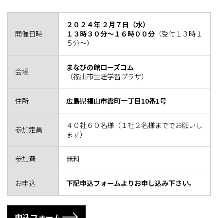
２０２４年 ２月７日（水）
開催日時
１３時３０分～１６時００分
（受付１３時１
５分～）
まなびの館ローズコム
会場
（福山市生涯学習プラザ）
住所
広島県福山市霞町一丁目10番1号
４０社６０名様（１社２名様まででお願いし
参加定員
ます）
参加費
無料
お申込
下記申込フォームよりお申し込み下さい。
申込フォーム